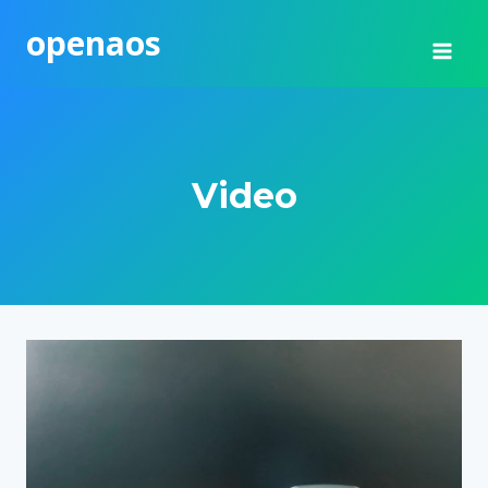
Skip
openaos
to
content
Video